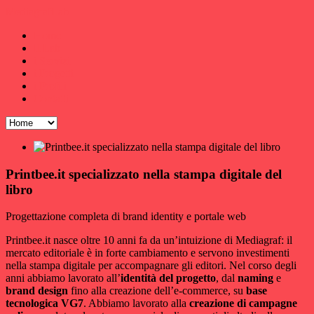
MediagrafLab
Home
Il Lab
i Servizi
i Progetti
i Profili
Contatti
Printbee.it specializzato nella stampa digitale del
libro
Progettazione completa di brand identity e portale web
Printbee.it nasce oltre 10 anni fa da un’intuizione di Mediagraf: il
mercato editoriale è in forte cambiamento e servono investimenti
nella stampa digitale per accompagnare gli editori. Nel corso degli
anni abbiamo lavorato all’
identità del progetto
, dal
naming
e
brand design
fino alla creazione dell’e-commerce, su
base
tecnologica VG7
. Abbiamo lavorato alla
creazione di campagne