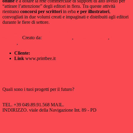
online
e a dotare la rete commerciale di supporti di alto livello per
“attirare l’attenzione” degli editori in fiera. Tra queste attività
rientrano
concorsi per scrittori
in erba
e per illustratori
,
convogliati in due volumi creati e impaginati e distribuiti agli editori
durante le fiere di settore.
Editoria
Identità aziendali
SEO e Ottimizzazione
Strategie di web
marketing
Creato da:
Andrea Cristina
,
Davide Pocchiesa
,
Maria
Marega
,
Paola Dus
Cliente:
Mediagraf SpA
Link
www.printbee.it
GUARDA PRINTBEE.IT
←
→
Quali sono i tuoi progetti per il futuro?
Contattaci!
TEL.
+39 049.89.91.568
MAIL.
info@mediagraflab.it
INDIRIZZO.
viale della Navigazione Int. 89 - PD