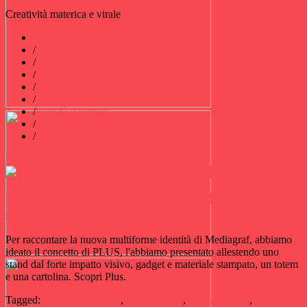
Creatività materica e virale
All
/
art direction
/
Copywriter
/
Editoria
/
Grafica Editoriale
/
Graphic design
/
Identità aziendali
/
Illustrazioni
/
impaginazione grafica
View
Mediagraf PLUS: il nuovo corso della
comunicazione aziendale
Per raccontare la nuova multiforme identità di Mediagraf, abbiamo
ideato il concetto di PLUS, l'abbiamo presentato allestendo uno
stand dal forte impatto visivo, gadget e materiale stampato, un totem
e una cartolina. Scopri Plus.
Tagged:
Davide Pocchiesa
,
Manuel Rigo
,
Maria Marega
,
Paola Dus