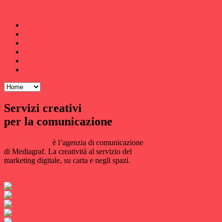
MediagrafLab
Home
Il Lab
i Servizi
i Progetti
i Profili
Contatti
Servizi creativi
per la comunicazione
Mediagraf Lab
è l’agenzia di comunicazione
di Mediagraf. La creatività al servizio del
marketing digitale, su carta e negli spazi.
Vedi