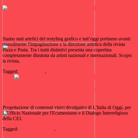
View
PIZZA E PASTA: rivista nazionale con illustratori
internazionali
Siamo stati artefici del restyling grafico e tutt’oggi portiamo avanti
mensilmente l'impaginazione e la direzione artistica della rivista
Pizza e Pasta. Tra i tratti distintivi presenta una copertina
completamente illustrata da artisti nazionali e internazionali. Scopri
la rivista.
Tagged:
Manuel Rigo
,
Paola Dus
View
L’Italia di oggi: infografiche per il dialogo
Interreligioso
Progettazione di contenuti visivi divulgativi di L'Italia di Oggi, per
L'Ufficio Nazionale per l'Ecumenismo e il Dialogo Interreligioso
della CEI.
Tagged:
Dayana Tempesta
,
Maura Trolese