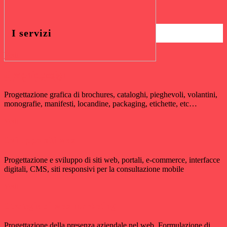
I servizi
Vedi
Graphic design
Chi ci lavora?
Progettazione grafica di brochures, cataloghi, pieghevoli, volantini,
monografie, manifesti, locandine, packaging, etichette, etc…
Vedi
Sviluppo siti web
Progettazione e sviluppo di siti web, portali, e-commerce, interfacce
digitali, CMS, siti responsivi per la consultazione mobile
Vedi
Strategie di web marketing
Progettazione della presenza aziendale nel web. Formulazione di