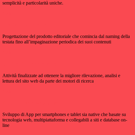
semplicità e particolarità uniche.
Vedi
Grafica Editoriale
Progettazione del prodotto editoriale che comincia dal naming della
testata fino all’impaginazione periodica dei suoi contenuti
Vedi
SEO e Ottimizzazione
Attività finalizzate ad ottenere la migliore rilevazione, analisi e
lettura del sito web da parte dei motori di ricerca
Vedi
App native e web based
Sviluppo di App per smartphones e tablet sia native che basate su
tecnologia web, multipiattaforma e collegabili a siti e database on-
line