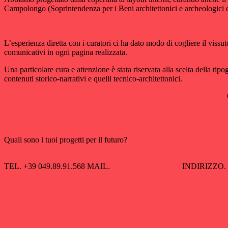
Campolongo (Soprintendenza per i Beni architettonici e archeologici 
L’esperienza diretta con i curatori ci ha dato modo di cogliere il viss
comunicativi in ogni pagina realizzata.
Una particolare cura e attenzione è stata riservata alla scelta della tip
contenuti storico-narrativi e quelli tecnico-architettonici.
art direction
Grafica Editoriale
Graphic design
impaginazione grafica
←
→
Quali sono i tuoi progetti per il futuro?
Contattaci!
TEL.
+39 049.89.91.568
MAIL.
info@mediagraflab.it
INDIRIZZO.