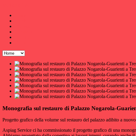
MediagrafLab
Home
Il Lab
i Servizi
i Progetti
i Profili
Contatti
Monografia sul restauro di Palazzo Nogarola-Guarien
Progetto grafico della volume sul restauro del palazzo adibito a nuov
Aspiag Service ci ha commissionato il progetto grafico di una monograf
Abbiamo progettato dalla copertina ai layout interni, curando anche il p