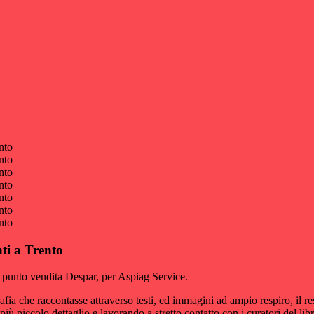
ti a Trento
o punto vendita Despar, per Aspiag Service.
ia che raccontasse attraverso testi, ed immagini ad ampio respiro, il r
iù piccolo dettaglio e lavorando a stretto contatto con i curatori del li