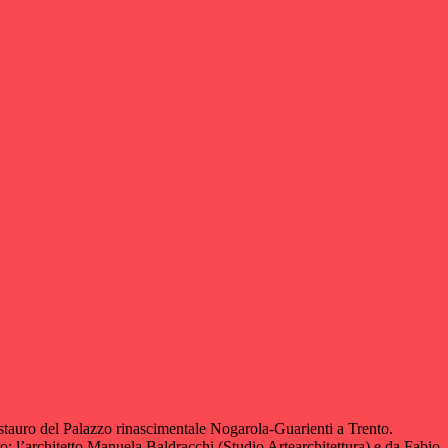
estauro del Palazzo rinascimentale Nogarola-Guarienti a Trento.
bro: l’architetto Manuela Baldracchi (Studio Artearchitettura) e da Fabio