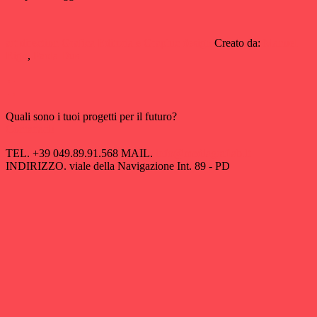
art direction
Grafica Editoriale
Graphic design
Creato da:
Manuel
Rigo
,
Paola Dus
←
→
Quali sono i tuoi progetti per il futuro?
Contattaci!
TEL.
+39 049.89.91.568
MAIL.
info@mediagraflab.it
INDIRIZZO.
viale della Navigazione Int. 89 - PD