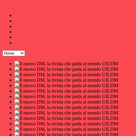
MediagrafLab
Home
Il Lab
i Servizi
i Progetti
i Profili
Contatti